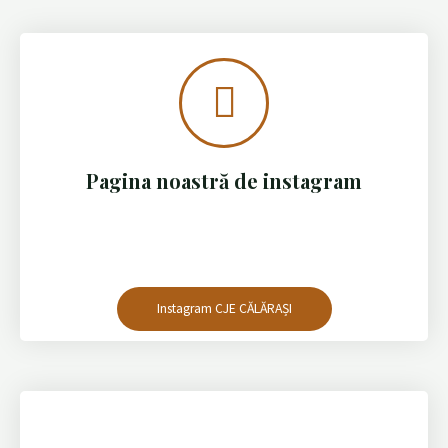
[ld_course_list categoryselector="true" progress_bar="true"
order="asc" col="3"]
Pagina noastră de instagram
Instagram CJE CĂLĂRAȘI